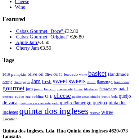
Cheese
Wine
Featured
Cabaz Gourmet "Doce"
€
32.80
Cabaz Gourmet "Original"
€
26.80
Apple Jam
€
3.50
Cherry Jam
€
3.50
Tags
basket
olive oil
Handmade
pumpkin
bordado
2016
Olive Oil 5L
white
sweet
sweets
Jam
fresh
cereja
flamengo
champagne
douro
framboesa
gourmet
natal
jam
Strawberry
júnior
loureiro
marmalade
honey
blueberry
cheese
queijo
Q.I.
pessego
pudim
egg pudding
queijo amanteigado
queijo bola
de vaca
queijo quinta dos
queijo flamengo
queijo de vaca amanteigado
quinta dos ingleses
wine
ingleses
reserve
Location
Quinta dos Ingleses, Lda. Rua Quinta dos Ingleses 4620-073
Lousada