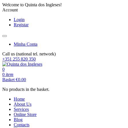
Welcome to Quinta dos Ingleses!
Account
Login
Registar
Minha Conta
Call us (national tel. network)
+351 255 820 350
0
0
item
Basket
€
0.00
No products in the basket.
Home
About Us
Services
Online Store
Blog
Contacts