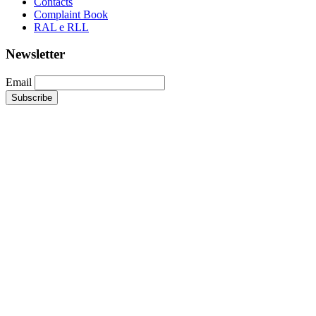
Contacts
Complaint Book
RAL e RLL
Newsletter
Email