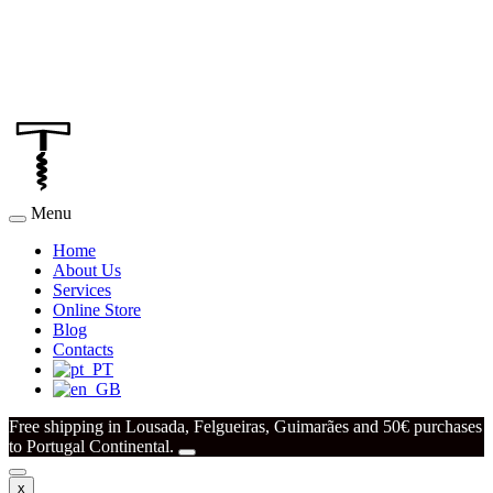
Menu
Home
About Us
Services
Online Store
Blog
Contacts
Free shipping in Lousada, Felgueiras, Guimarães and 50€ purchases
to Portugal Continental.
x