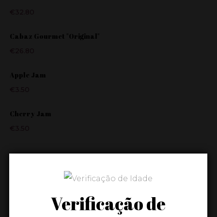
€
32.80
Cabaz Gourmet "Original"
€
26.80
Apple Jam
€
3.50
Cherry Jam
€
3.50
TAGS
Verificação de
2016
PUMPKIN
OLIVE OIL
OLIVE OIL 5L
BORDADO