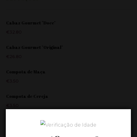
Cabaz Gourmet "Doce"
€
32.80
Cabaz Gourmet "Original"
€
26.80
Compota de Maça
€
3.50
Compota de Cereja
€
3.50
TAGS