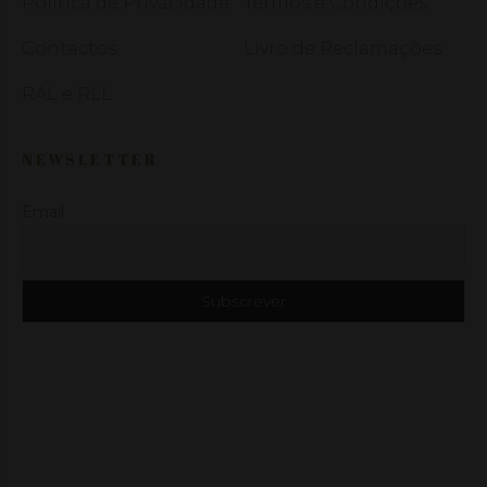
Política de Privacidade
Termos e Condições
Contactos
Livro de Reclamações
RAL e RLL
NEWSLETTER
Email