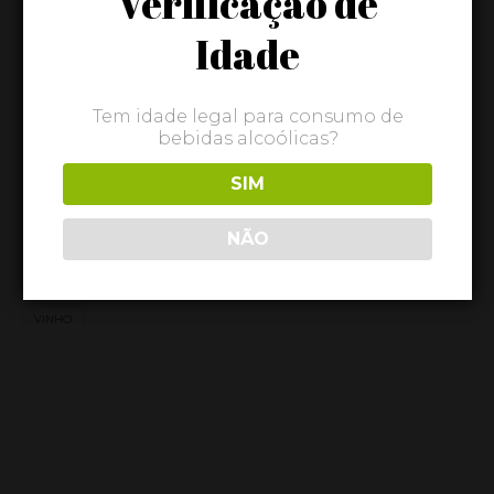
Verificação de
CABAZ
CASEIRO
CEREJA
CHAMPANHE
COMPOTA
Idade
COMPOTAS
DOCE
DOCES
DOURO
FLAMENGO
FRAMBOESA
GOURMET
JAM
JÚNIOR
LOUREIRO
Tem idade legal para consumo de
MARMELADA
MEL
MIRTILO
MORANGO
NATAL
bebidas alcoólicas?
PESSEGO
PUDIM
PUDIM DE OVOS
Q.I.
QUEIJO
SIM
QUEIJO AMANTEIGADO
QUEIJO BOLA
QUEIJO DE VACA
NÃO
QUEIJO DE VACA AMANTEIGADO
QUEIJO FLAMENGO
QUEIJO QUINTA DOS INGLESES
QUINTA DOS INGLESES
RESERVA
VINHO