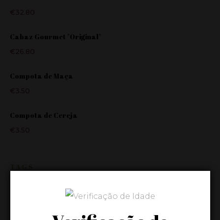
€
32.80
Cabaz Gourmet "Original"
€
26.80
Compota de Maça
€
3.50
Compota de Cereja
€
3.50
TAGS
2016
ABOBORA
AZEITE
AZEITE 5L
BORDADO
BRANCO