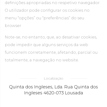
definições apropriadas no respetivo navegador.
O utilizador pode configurar os cookies no
menu “opções” ou “preferências” do seu
browser.
Note-se, no entanto, que, ao desativar cookies,
pode impedir que alguns serviços da web
funcionem corretamente, afetando, parcial ou
totalmente, a navegação no website.
Localização
Quinta dos Ingleses, Lda. Rua Quinta dos
Ingleses 4620-073 Lousada