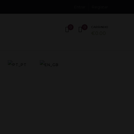
Entrar
Registar
0
0
CARRINHO
€
0.00