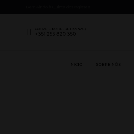
Bem-vindo à Quinta dos Ingleses!
CONTACTE-NOS (REDE FIXA NAC.)
+351 255 820 350
INICIO
SOBRE NÓS