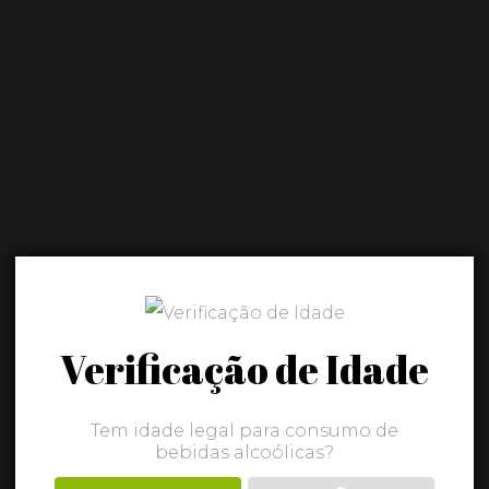
GLESES
a
onal
am e saem da
rocessos e
Verificação de Idade
rão sempre um
 genuíno. À
Tem idade legal para consumo de
o e produção
bebidas alcoólicas?
incógnita de