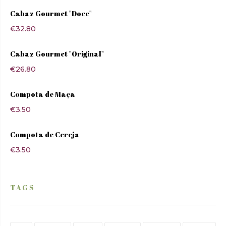
Cabaz Gourmet "Doce"
€
32.80
Cabaz Gourmet "Original"
€
26.80
Compota de Maça
€
3.50
Compota de Cereja
€
3.50
TAGS