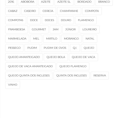
2016
ABOBORA
AZEITE
AZEITE 5L
BORDADO
BRANCO
CABAZ
CASEIRO
CEREJA
CHAMPANHE
COMPOTA
COMPOTAS
DOCE
DOCES
DOURO
FLAMENGO
FRAMBOESA
GOURMET
JAM
JÚNIOR
LOUREIRO
MARMELADA
MEL
MIRTILO
MORANGO
NATAL
PESSEGO
PUDIM
PUDIM DE OVOS
Q.I.
QUEIJO
QUEIJO AMANTEIGADO
QUEIJO BOLA
QUEIJO DE VACA
QUEIJO DE VACA AMANTEIGADO
QUEIJO FLAMENGO
QUEIJO QUINTA DOS INGLESES
QUINTA DOS INGLESES
RESERVA
VINHO