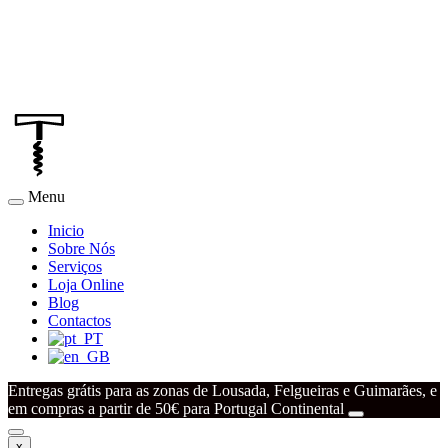
Menu
Inicio
Sobre Nós
Serviços
Loja Online
Blog
Contactos
Entregas grátis para as zonas de Lousada, Felgueiras e Guimarães, e
em compras a partir de 50€ para Portugal Continental
x