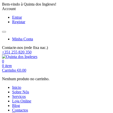
Bem-vindo à Quinta dos Ingleses!
Account
Entrar
Registar
Minha Conta
Contacte-nos (rede fixa nac.)
+351 255 820 350
0
0
item
Carrinho
€
0.00
Nenhum produto no carrinho.
Inicio
Sobre Nós
Serviços
Loja Online
Blog
Contactos