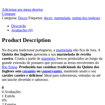
Adicionar aos meus desejos
Compare
Categoria:
Doces
Etiquetas:
doces
,
marmelada
,
quinta dos ingleses
Descrição
Avaliações (0)
Product Description
Na doçaria tradicional portuguesa, a
marmelada
não fica de fora. A
Quinta dos Ingleses
apresenta a sua
marmelada de receita
caseira
. Criada a partir de
marmelos
frescos produzidos ao longo da
grande extensão de pomares que povoam as terras envolventes do
Rio Sousa
.
Produzida nas cozinhas tradicionais da Quinta dos
Ingleses sem
corantes
ou
conservantes
, mantendo assim o seu
caráter caseiro e delicioso
! Ideal para sobremesas, entradas ou até
um lanche divertido e saboroso.
0
0 Avaliações
1 Estrela
0%
2 Estrelas