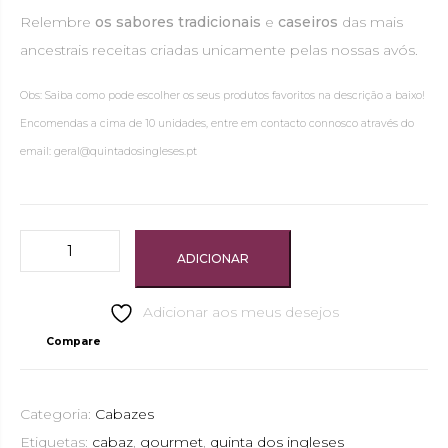
Relembre
os sabores tradicionais
e
caseiros
das mais
ancestrais receitas criadas unicamente pelas nossas avós.
Obs: Saiba como pode escolher os seus produtos favoritos na descrição a baixo!
Encomendas a cima de 10 unidades, entre em contacto connosco através do
email: geral@quintadosingleses.pt
QUANTIDADE
ADICIONAR
DE
CABAZ
Adicionar aos meus desejos
GOURMET
Compare
"DOCE"
Categoria:
Cabazes
Etiquetas:
cabaz
,
gourmet
,
quinta dos ingleses