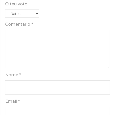
O teu voto
Comentário *
Nome
*
Email
*