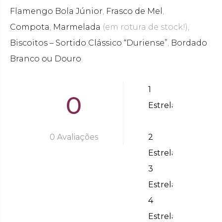
Flamengo Bola Júnior
,
Frasco de Mel
,
Compota
,
Marmelada
(em rotura de stock!),
Biscoitos – Sortido Clássico “Duriense”
,
Bordado
Branco ou Douro
.
1
0
0
Estrela
%
0
%
0
0 Avaliações
2
%
Estrelas
0
3
%
0
Estrelas
%
4
Estrelas