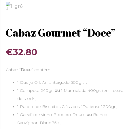
Cabaz Gourmet “Doce”
€
32.80
Cabaz “
Doce
” contém:
1 Queijo Q.I. Amanteigado 500gr. ;
1 Compota 240gr.
ou
1 Marmelada 400gr. (em rotura
de stock!);
1 Pacote de Biscoitos Clássicos “Duriense” 200gr.;
1 Garrafa de vinho Bordado Douro
ou
Branco
Sauvignon Blanc 75cl.;